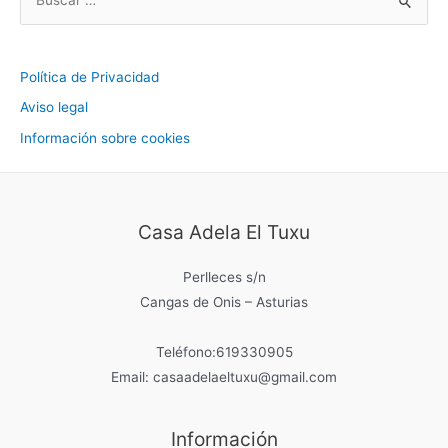
u
s
c
Política de Privacidad
a
Aviso legal
r
Información sobre cookies
p
o
r
Casa Adela El Tuxu
:
Perlleces s/n
Cangas de Onis – Asturias
Teléfono:619330905
Email: casaadelaeltuxu@gmail.com
Información