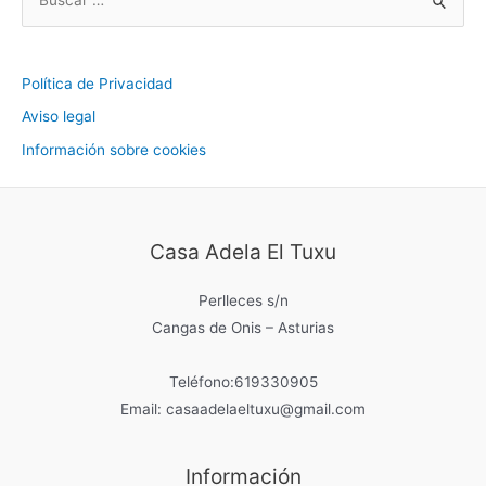
u
s
c
Política de Privacidad
a
Aviso legal
r
Información sobre cookies
p
o
r
Casa Adela El Tuxu
:
Perlleces s/n
Cangas de Onis – Asturias
Teléfono:619330905
Email: casaadelaeltuxu@gmail.com
Información