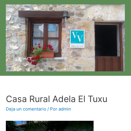
Ir
al
contenido
Casa Rural Adela El Tuxu
Deja un comentario
/ Por
admin