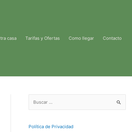
tra casa
Tarifas y Ofertas
Como llegar
Contacto
B
u
s
c
Política de Privacidad