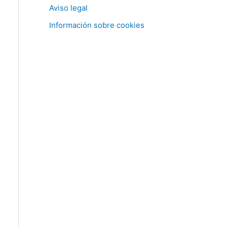
a
Aviso legal
r
Información sobre cookies
p
o
r
: